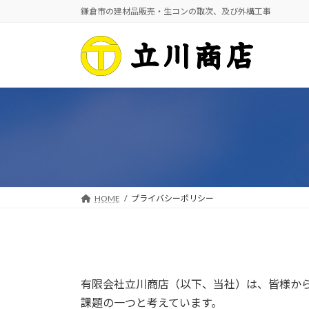
コ
ナ
鎌倉市の建材品販売・生コンの取次、及び外構工事
ン
ビ
テ
ゲ
ン
ー
ツ
シ
へ
ョ
ス
ン
キ
に
ッ
移
プ
動
HOME
プライバシーポリシー
有限会社立川商店（以下、当社）は、皆様か
課題の一つと考えています。